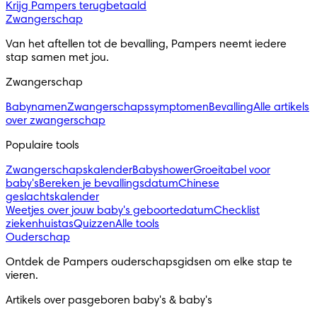
Krijg Pampers terugbetaald
Zwangerschap
Van het aftellen tot de bevalling, Pampers neemt iedere
stap samen met jou.
Zwangerschap
Babynamen
Zwangerschapssymptomen
Bevalling
Alle artikels
over zwangerschap
Populaire tools
Zwangerschapskalender
Babyshower
Groeitabel voor
baby's
Bereken je bevallingsdatum
Chinese
geslachtskalender
Weetjes over jouw baby's geboortedatum
Checklist
ziekenhuistas
Quizzen
Alle tools
Ouderschap
Ontdek de Pampers ouderschapsgidsen om elke stap te
vieren.
Artikels over pasgeboren baby's & baby's