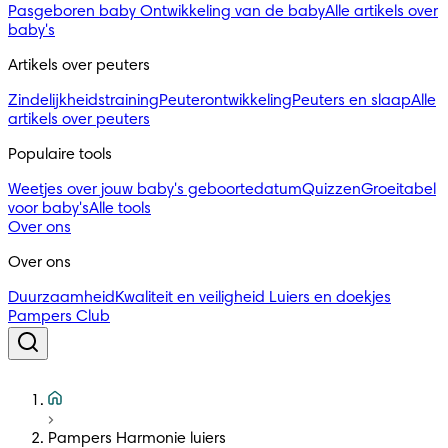
Pasgeboren baby
Ontwikkeling van de baby
Alle artikels over
baby's
Artikels over peuters
Zindelijkheidstraining
Peuterontwikkeling
Peuters en slaap
Alle
artikels over peuters
Populaire tools
Weetjes over jouw baby's geboortedatum
Quizzen
Groeitabel
voor baby's
Alle tools
Over ons
Over ons
Duurzaamheid
Kwaliteit en veiligheid
Luiers en doekjes
Pampers Club
Pampers Harmonie luiers