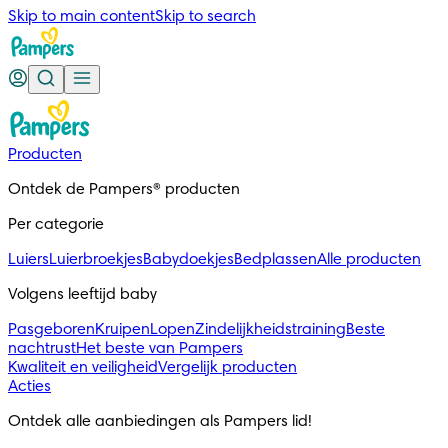
Skip to main content
Skip to search
Producten
Ontdek de Pampers® producten
Per categorie
Luiers
Luierbroekjes
Babydoekjes
Bedplassen
Alle producten
Volgens leeftijd baby
Pasgeboren
Kruipen
Lopen
Zindelijkheidstraining
Beste
nachtrust
Het beste van Pampers
Kwaliteit en veiligheid
Vergelijk producten
Acties
Ontdek alle aanbiedingen als Pampers lid!