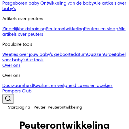
Pasgeboren baby
Ontwikkeling van de baby
Alle artikels over
baby's
Artikels over peuters
Zindelijkheidstraining
Peuterontwikkeling
Peuters en slaap
Alle
artikels over peuters
Populaire tools
Weetjes over jouw baby's geboortedatum
Quizzen
Groeitabel
voor baby's
Alle tools
Over ons
Over ons
Duurzaamheid
Kwaliteit en veiligheid
Luiers en doekjes
Pampers Club
Startpagina
Peuter
Peuterontwikkeling
Peuterontwikkeling