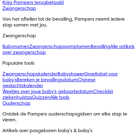
Krijg Pampers terugbetaald
Zwangerschap
Van het aftellen tot de bevalling, Pampers neemt iedere
stap samen met jou.
Zwangerschap
Babynamen
Zwangerschapssymptomen
Bevalling
Alle artikels
over zwangerschap
Populaire tools
Zwangerschapskalender
Babyshower
Groeitabel voor
baby's
Bereken je bevallingsdatum
Chinese
geslachtskalender
Weetjes over jouw baby's geboortedatum
Checklist
ziekenhuistas
Quizzen
Alle tools
Ouderschap
Ontdek de Pampers ouderschapsgidsen om elke stap te
vieren.
Artikels over pasgeboren baby's & baby's