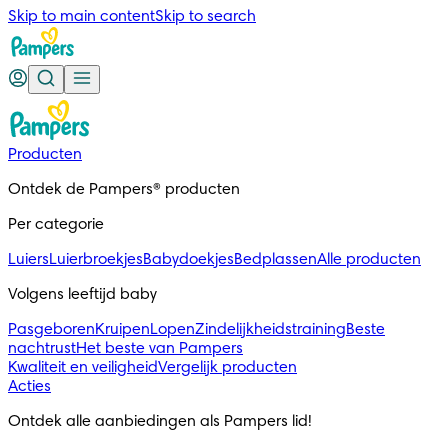
Skip to main content
Skip to search
Producten
Ontdek de Pampers® producten
Per categorie
Luiers
Luierbroekjes
Babydoekjes
Bedplassen
Alle producten
Volgens leeftijd baby
Pasgeboren
Kruipen
Lopen
Zindelijkheidstraining
Beste
nachtrust
Het beste van Pampers
Kwaliteit en veiligheid
Vergelijk producten
Acties
Ontdek alle aanbiedingen als Pampers lid!