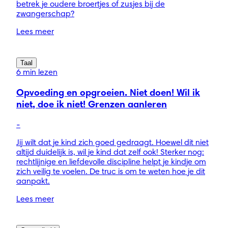
betrek je oudere broertjes of zusjes bij de
zwangerschap?
Lees meer
Taal
6 min lezen
Opvoeding en opgroeien. Niet doen! Wil ik
niet, doe ik niet! Grenzen aanleren
-
Jij wilt dat je kind zich goed gedraagt. Hoewel dit niet
altijd duidelijk is, wil je kind dat zelf ook! Sterker nog:
rechtlijnige en liefdevolle discipline helpt je kindje om
zich veilig te voelen. De truc is om te weten hoe je dit
aanpakt.
Lees meer