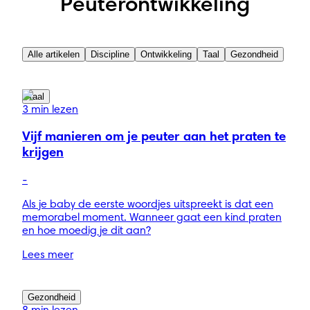
Peuterontwikkeling
Alle artikelen
Discipline
Ontwikkeling
Taal
Gezondheid
Taal
3 min lezen
Vijf manieren om je peuter aan het praten te
krijgen
-
Als je baby de eerste woordjes uitspreekt is dat een
memorabel moment. Wanneer gaat een kind praten
en hoe moedig je dit aan?
Lees meer
Gezondheid