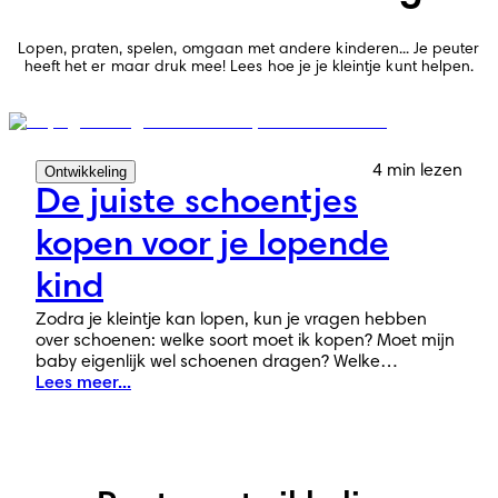
Lopen, praten, spelen, omgaan met andere kinderen... Je peuter
heeft het er maar druk mee! Lees hoe je je kleintje kunt helpen.
4 min lezen
Ontwikkeling
De juiste schoentjes
kopen voor je lopende
kind
Zodra je kleintje kan lopen, kun je vragen hebben
over schoenen: welke soort moet ik kopen? Moet mijn
baby eigenlijk wel schoenen dragen? Welke
materialen en welke pasvorm? Bekijk de antwoorden
Lees meer...
op deze veelgestelde vragen over schoeisel.