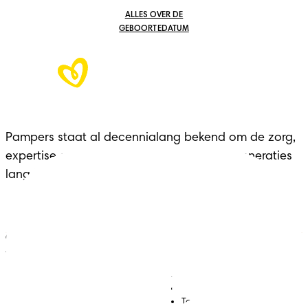
ALLES OVER DE
GEBOORTEDATUM
Pampers staat al decennialang bekend om de zorg,
expertise en het comfort dat het merk al generaties
lang biedt aan gezinnen in elke belangrijke fase.
ONZE HULPMIDDELEN VOOR
JOUW ZWANGERSCHAP
Luiers
Contact met ons opnemen
Babydoekjes
Jobs
Algemene voorwaarden
Toegankelijkheidsverklaring