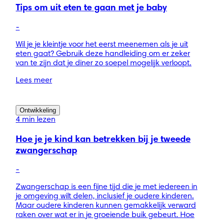
Tips om uit eten te gaan met je baby
-
Wil je je kleintje voor het eerst meenemen als je uit
eten gaat? Gebruik deze handleiding om er zeker
van te zijn dat je diner zo soepel mogelijk verloopt.
Lees meer
Ontwikkeling
4 min lezen
Hoe je je kind kan betrekken bij je tweede
zwangerschap
-
Zwangerschap is een fijne tijd die je met iedereen in
je omgeving wilt delen, inclusief je oudere kinderen.
Maar oudere kinderen kunnen gemakkelijk verward
raken over wat er in je groeiende buik gebeurt. Hoe