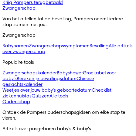
Krijg Pampers terugbetaald
Zwangerschap
Van het aftellen tot de bevalling, Pampers neemt iedere
stap samen met jou.
Zwangerschap
Babynamen
Zwangerschapssymptomen
Bevalling
Alle artikels
over zwangerschap
Populaire tools
Zwangerschapskalender
Babyshower
Groeitabel voor
baby's
Bereken je bevallingsdatum
Chinese
geslachtskalender
Weetjes over jouw baby's geboortedatum
Checklist
ziekenhuistas
Quizzen
Alle tools
Ouderschap
Ontdek de Pampers ouderschapsgidsen om elke stap te
vieren.
Artikels over pasgeboren baby's & baby's