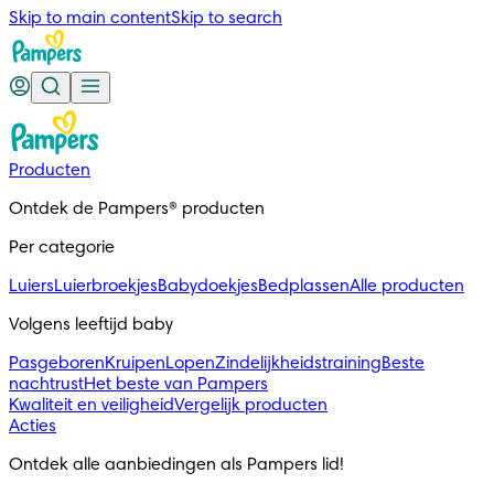
Skip to main content
Skip to search
Producten
Ontdek de Pampers® producten
Per categorie
Luiers
Luierbroekjes
Babydoekjes
Bedplassen
Alle producten
Volgens leeftijd baby
Pasgeboren
Kruipen
Lopen
Zindelijkheidstraining
Beste
nachtrust
Het beste van Pampers
Kwaliteit en veiligheid
Vergelijk producten
Acties
Ontdek alle aanbiedingen als Pampers lid!