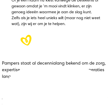
Of je een naam nu kiest vanwege de betekenis of
gewoon omdat je 'm mooi vindt klinken, er zijn
genoeg ideeën waarmee je aan de slag kunt.
Zelfs als je iets heel unieks wilt (maar nog niet weet
wat), zijn wij er om je te helpen.
Pampers staat al decennialang bekend om de zorg,
expertise en het comfort dat het merk al generaties
lang biedt aan gezinnen in elke belangrijke fase.
ONZE HULPMIDDELEN VOOR
JOUW ZWANGERSCHAP
Luiers
Contact met ons opnemen