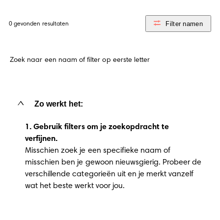
Filter namen
0 gevonden resultaten
Type
in
the
baby
name
you
want
Zo werkt het:
to
search
1. Gebruik filters om je zoekopdracht te
and
verfijnen.
then
hit
Misschien zoek je een specifieke naam of
enter
misschien ben je gewoon nieuwsgierig. Probeer de
to
verschillende categorieën uit en je merkt vanzelf
see
wat het beste werkt voor jou.
results