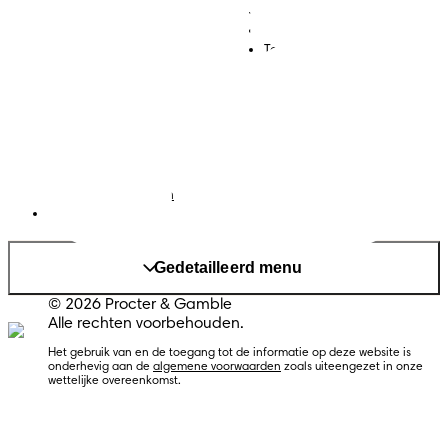
Babydoekjes
Jobs
Algemene voorwaarden
Toegankelijkheidsverklaring
Privacy
Cookies
Sitemap
Website PG
Land/regio wijzigen
Mijn Gegevens
Gedetailleerd menu
© 2026 Procter & Gamble
Alle rechten voorbehouden.
Het gebruik van en de toegang tot de informatie op deze website is
onderhevig aan de
algemene voorwaarden
zoals uiteengezet in onze
wettelijke overeenkomst.