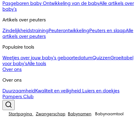
Pasgeboren baby
Ontwikkeling van de baby
Alle artikels over
baby's
Artikels over peuters
Zindelijkheidstraining
Peuterontwikkeling
Peuters en slaap
Alle
artikels over peuters
Populaire tools
Weetjes over jouw baby's geboortedatum
Quizzen
Groeitabel
voor baby's
Alle tools
Over ons
Over ons
Duurzaamheid
Kwaliteit en veiligheid
Luiers en doekjes
Pampers Club
Startpagina
Zwangerschap
Babynamen
Babynaamtool