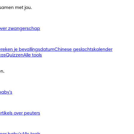
 samen met jou.
s over zwangerschap
ereken je bevallingsdatum
Chinese geslachtskalender
tas
Quizzen
Alle tools
n.
 baby's
artikels over peuters