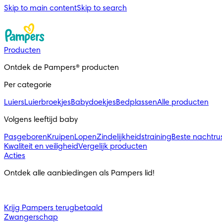
Skip to main content
Skip to search
Producten
Ontdek de Pampers® producten
Per categorie
Luiers
Luierbroekjes
Babydoekjes
Bedplassen
Alle producten
Volgens leeftijd baby
Pasgeboren
Kruipen
Lopen
Zindelijkheidstraining
Beste nachtru
Kwaliteit en veiligheid
Vergelijk producten
Acties
Ontdek alle aanbiedingen als Pampers lid!
Krijg Pampers terugbetaald
Zwangerschap