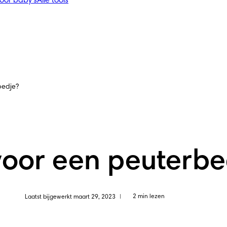
voor baby's
Alle tools
bedje?
voor een peuterbe
2 min lezen
Laatst bijgewerkt maart 29, 2023
|