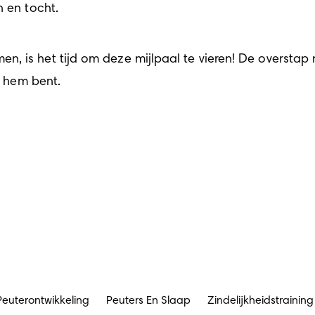
n en tocht.
n, is het tijd om deze 
mijlpaal
 te vieren! De overstap 
p hem bent.
Peuterontwikkeling
Peuters En Slaap
Zindelijkheidstraining