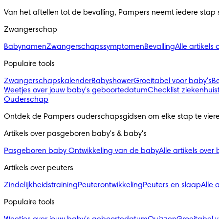
Van het aftellen tot de bevalling, Pampers neemt iedere stap
Zwangerschap
Babynamen
Zwangerschapssymptomen
Bevalling
Alle artikel
Populaire tools
Zwangerschapskalender
Babyshower
Groeitabel voor baby's
B
Weetjes over jouw baby's geboortedatum
Checklist ziekenhuis
Ouderschap
Ontdek de Pampers ouderschapsgidsen om elke stap te viere
Artikels over pasgeboren baby's & baby's 
Pasgeboren baby
Ontwikkeling van de baby
Alle artikels over
Artikels over peuters
Zindelijkheidstraining
Peuterontwikkeling
Peuters en slaap
Alle 
Populaire tools