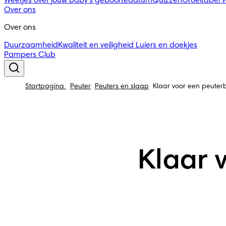
Weetjes over jouw baby's geboortedatum
Quizzen
Groeitabel 
Over ons
Over ons
Duurzaamheid
Kwaliteit en veiligheid
Luiers en doekjes
Pampers Club
Startpagina
Peuter
Peuters en slaap
Klaar voor een peuter
Klaar 