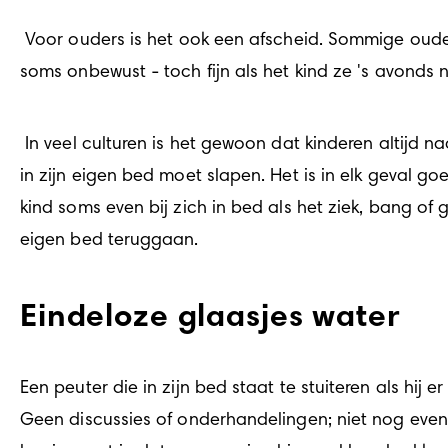
 Voor ouders is het ook een afscheid. Sommige ouders, vooral als ze overdag weinig tijd met hun kind hebben kunnen doorbrengen, vinden het - 
soms onbewust - toch fijn als het kind ze 's avonds
 In veel culturen is het gewoon dat kinderen altijd naast een volwassene slapen. De meeste westerse gezinnen vinden dat een kind van kleins af aan 
in zijn eigen bed moet slapen. Het is in elk geval
kind soms even bij zich in bed als het ziek, bang of 
eigen bed teruggaan.
Eindeloze glaasjes water
Een peuter die in zijn bed staat te stuiteren als hij
Geen discussies of onderhandelingen; niet nog event