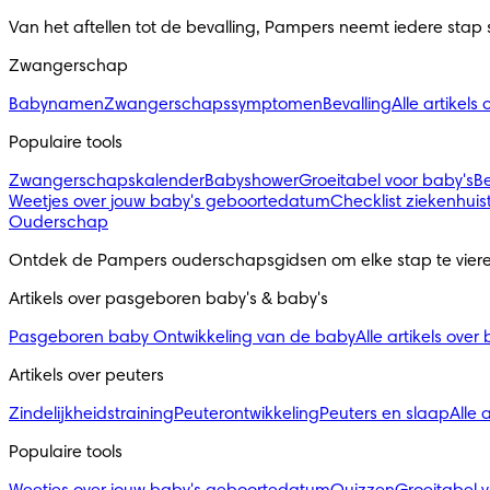
Van het aftellen tot de bevalling, Pampers neemt iedere stap
Zwangerschap
Babynamen
Zwangerschapssymptomen
Bevalling
Alle artikel
Populaire tools
Zwangerschapskalender
Babyshower
Groeitabel voor baby's
B
Weetjes over jouw baby's geboortedatum
Checklist ziekenhuis
Ouderschap
Ontdek de Pampers ouderschapsgidsen om elke stap te viere
Artikels over pasgeboren baby's & baby's 
Pasgeboren baby
Ontwikkeling van de baby
Alle artikels over
Artikels over peuters
Zindelijkheidstraining
Peuterontwikkeling
Peuters en slaap
Alle 
Populaire tools