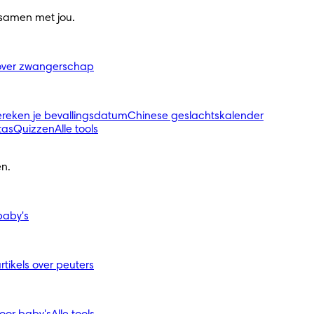
 samen met jou.
s over zwangerschap
ereken je bevallingsdatum
Chinese geslachtskalender
tas
Quizzen
Alle tools
n.
 baby's
artikels over peuters