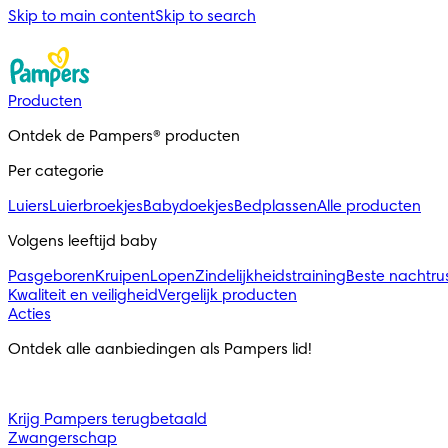
Skip to main content
Skip to search
Producten
Ontdek de Pampers® producten
Per categorie
Luiers
Luierbroekjes
Babydoekjes
Bedplassen
Alle producten
Volgens leeftijd baby
Pasgeboren
Kruipen
Lopen
Zindelijkheidstraining
Beste nachtru
Kwaliteit en veiligheid
Vergelijk producten
Acties
Ontdek alle aanbiedingen als Pampers lid!
Krijg Pampers terugbetaald
Zwangerschap