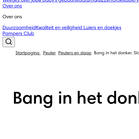
Weetjes over jouw baby's geboortedatum
Quizzen
Groeitabel 
Over ons
Over ons
Duurzaamheid
Kwaliteit en veiligheid
Luiers en doekjes
Pampers Club
Startpagina
Peuter
Peuters en slaap
Bang in het donker. S
Bang in het don