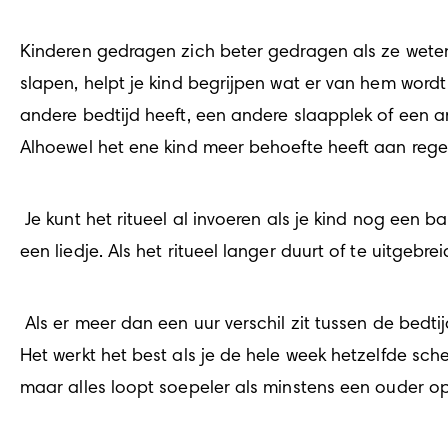
Kinderen gedragen zich beter gedragen als ze weten 
slapen, helpt je kind begrijpen wat er van hem wordt 
andere bedtijd heeft, een andere slaapplek of een and
Alhoewel het ene kind meer behoefte heeft aan regel
 Je kunt het ritueel al invoeren als je kind nog een baby is, in de eerste levensmaanden. Er kan een bad bij horen, even knuffelen, een verhaaltje, of 
een liedje. Als het ritueel langer duurt of te uitgebreid
 Als er meer dan een uur verschil zit tussen de bedtijd op doordeweekse dagen en die in het weekend, kun je op maandag problemen verwachten. 
Het werkt het best als je de hele week hetzelfde sch
maar alles loopt soepeler als minstens een ouder 