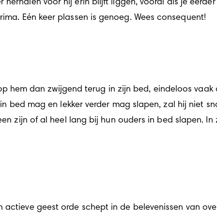
erhalen voor hij erin blijft liggen, vooral als je eerde
prima. Eén keer plassen is genoeg. Wees consequent!
 stop hem dan zwijgend terug in zijn bed, eindeloos vaak a
 je in bed mag en lekker verder mag slapen, zal hij niet
een zijn of al heel lang bij hun ouders in bed slapen. I
n actieve geest orde schept in de belevenissen van ov