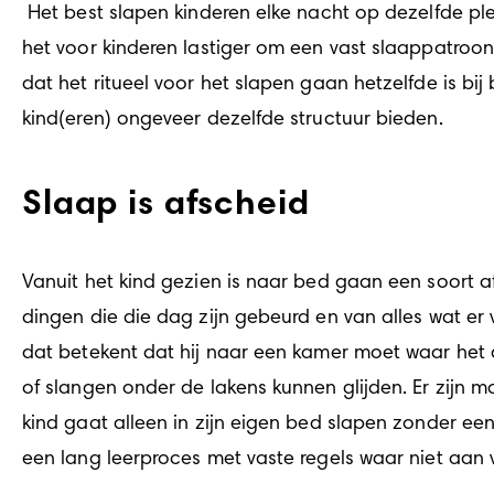
 Het best slapen kinderen elke nacht op dezelfde plek. Bij afwisseling van plek, zoals in verschillende bedden slapen, op de vloer of op de bank, is 
het voor kinderen lastiger om een vast slaappatroon
dat het ritueel voor het slapen gaan hetzelfde is b
kind(eren) ongeveer dezelfde structuur bieden.
Slaap is afscheid
Vanuit het kind gezien is naar bed gaan een soort a
dingen die die dag zijn gebeurd en van alles wat er 
dat betekent dat hij naar een kamer moet waar het 
of slangen onder de lakens kunnen glijden. Er zijn 
kind gaat alleen in zijn eigen bed slapen zonder een
een lang leerproces met vaste regels waar niet aan v