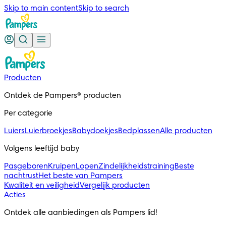
Skip to main content
Skip to search
Producten
Ontdek de Pampers® producten
Per categorie
Luiers
Luierbroekjes
Babydoekjes
Bedplassen
Alle producten
Volgens leeftijd baby
Pasgeboren
Kruipen
Lopen
Zindelijkheidstraining
Beste
nachtrust
Het beste van Pampers
Kwaliteit en veiligheid
Vergelijk producten
Acties
Ontdek alle aanbiedingen als Pampers lid!