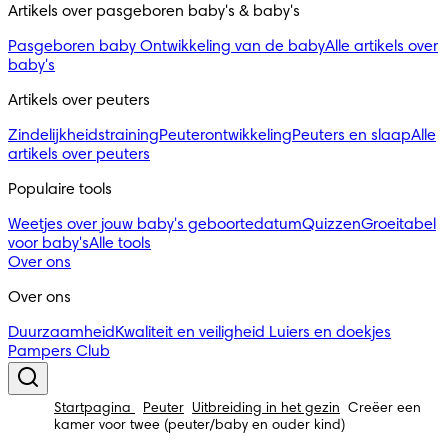
Artikels over pasgeboren baby's & baby's 
Pasgeboren baby
Ontwikkeling van de baby
Alle artikels over
baby's
Artikels over peuters
Zindelijkheidstraining
Peuterontwikkeling
Peuters en slaap
Alle
artikels over peuters
Populaire tools
Weetjes over jouw baby's geboortedatum
Quizzen
Groeitabel
voor baby's
Alle tools
Over ons
Over ons
Duurzaamheid
Kwaliteit en veiligheid
Luiers en doekjes
Pampers Club
Startpagina
Peuter
Uitbreiding in het gezin
Creëer een
kamer voor twee (peuter/baby en ouder kind)