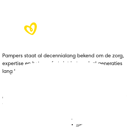
Pampers staat al decennialang bekend om de zorg, 
expertise en het comfort dat het merk al generaties 
lang biedt aan gezinnen in elke belangrijke fase.
ONZE HULPMIDDELEN VOOR
JOUW ZWANGERSCHAP
Luiers
Contact met ons opnemen
Babydoekjes
Jobs
Algemene voorwaarden
Toegankelijkheidsverklaring