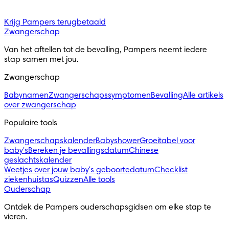
Krijg Pampers terugbetaald
Zwangerschap
Van het aftellen tot de bevalling, Pampers neemt iedere 
stap samen met jou.
Zwangerschap
Babynamen
Zwangerschapssymptomen
Bevalling
Alle artikels
over zwangerschap
Populaire tools
Zwangerschapskalender
Babyshower
Groeitabel voor
baby's
Bereken je bevallingsdatum
Chinese
geslachtskalender
Weetjes over jouw baby's geboortedatum
Checklist
ziekenhuistas
Quizzen
Alle tools
Ouderschap
Ontdek de Pampers ouderschapsgidsen om elke stap te 
vieren.