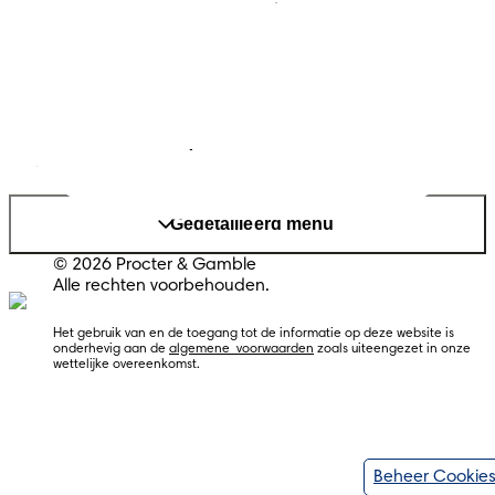
Privacy
Cookies
Sitemap
Website PG
Land/regio wijzigen
Mijn Gegevens
Gedetailleerd menu
© 2026 Procter & Gamble
Alle rechten voorbehouden.
Het gebruik van en de toegang tot de informatie op deze website is 
onderhevig aan de 
algemene  voorwaarden
 zoals uiteengezet in onze 
Beheer Cookie