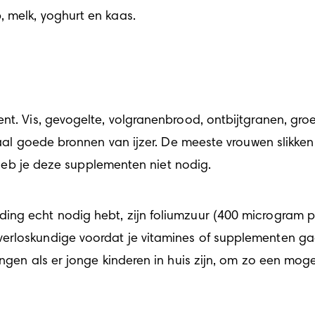
 melk, yoghurt en kaas.
nt. Vis, gevogelte, volgranenbrood, ontbijtgranen, gro
emaal goede bronnen van ijzer. De meeste vrouwen slikke
, heb je deze supplementen niet nodig.  
ing echt nodig hebt, zijn foliumzuur (400 microgram pe
rloskundige voordat je vitamines of supplementen gaat
ingen als er jonge kinderen in huis zijn, om zo een mog