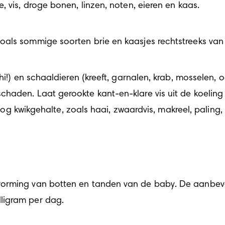
, vis, droge bonen, linzen, noten, eieren en kaas.
als sommige soorten brie en kaasjes rechtstreeks van 
i!) en schaaldieren (kreeft, garnalen, krab, mosselen, oe
haden. Laat gerookte kant-en-klare vis uit de koeling 
 hoog kwikgehalte, zoals haai, zwaardvis, makreel, paling
vorming van botten en tanden van de baby. De aanbevo
ligram per dag.