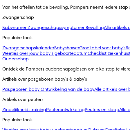
Van het aftellen tot de bevalling, Pampers neemt iedere stap
Zwangerschap
Babynamen
Zwangerschapssymptomen
Bevalling
Alle artikel
Populaire tools
Zwangerschapskalender
Babyshower
Groeitabel voor baby's
B
Weetjes over jouw baby's geboortedatum
Checklist ziekenhuis
Ouderschap
Ontdek de Pampers ouderschapsgidsen om elke stap te viere
Artikels over pasgeboren baby's & baby's 
Pasgeboren baby
Ontwikkeling van de baby
Alle artikels over
Artikels over peuters
Zindelijkheidstraining
Peuterontwikkeling
Peuters en slaap
Alle 
Populaire tools