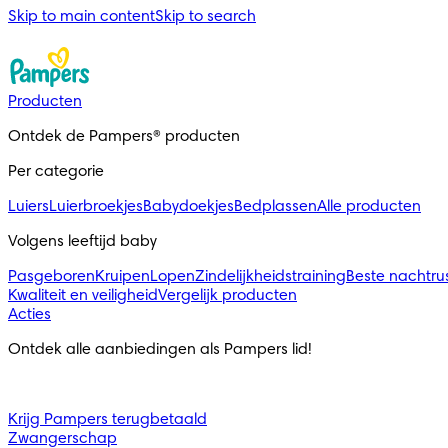
Skip to main content
Skip to search
Producten
Ontdek de Pampers® producten
Per categorie
Luiers
Luierbroekjes
Babydoekjes
Bedplassen
Alle producten
Volgens leeftijd baby
Pasgeboren
Kruipen
Lopen
Zindelijkheidstraining
Beste nachtru
Kwaliteit en veiligheid
Vergelijk producten
Acties
Ontdek alle aanbiedingen als Pampers lid!
Krijg Pampers terugbetaald
Zwangerschap