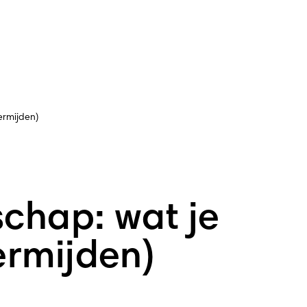
ermijden)
chap: wat je
ermijden)