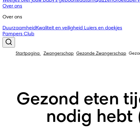
Weetjes over jouw baby's geboortedatum
Quizzen
Groeitabel 
Over ons
Over ons
Duurzaamheid
Kwaliteit en veiligheid
Luiers en doekjes
Pampers Club
Startpagina
Zwangerschap
Gezonde Zwangerschap
Gezon
Gezond eten ti
nodig hebt 