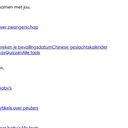
 samen met jou.
s over zwangerschap
ereken je bevallingsdatum
Chinese geslachtskalender
tas
Quizzen
Alle tools
n.
 baby's
artikels over peuters