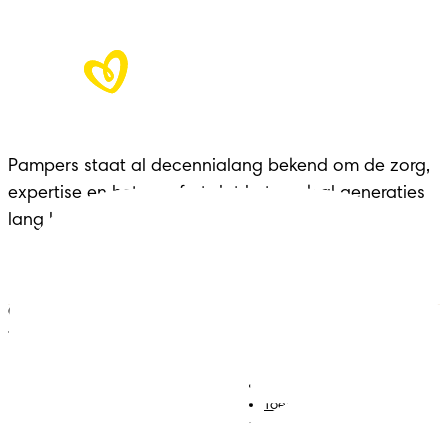
Pampers staat al decennialang bekend om de zorg, 
expertise en het comfort dat het merk al generaties 
lang biedt aan gezinnen in elke belangrijke fase.
ONZE HULPMIDDELEN VOOR
JOUW ZWANGERSCHAP
Luiers
Contact met ons opnemen
Babydoekjes
Jobs
Algemene voorwaarden
Toegankelijkheidsverklaring
Privacy