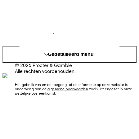
Cookies
Sitemap
Website PG
Land/regio wijzigen
Mijn Gegevens
Gedetailleerd menu
© 2026 Procter & Gamble
Alle rechten voorbehouden.
Het gebruik van en de toegang tot de informatie op deze website is 
onderhevig aan de 
algemene  voorwaarden
 zoals uiteengezet in onze 