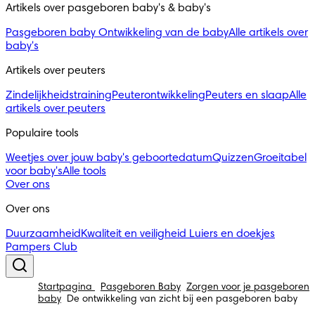
Artikels over pasgeboren baby's & baby's 
Pasgeboren baby
Ontwikkeling van de baby
Alle artikels over
baby's
Artikels over peuters
Zindelijkheidstraining
Peuterontwikkeling
Peuters en slaap
Alle
artikels over peuters
Populaire tools
Weetjes over jouw baby's geboortedatum
Quizzen
Groeitabel
voor baby's
Alle tools
Over ons
Over ons
Duurzaamheid
Kwaliteit en veiligheid
Luiers en doekjes
Pampers Club
Startpagina
Pasgeboren Baby
Zorgen voor je pasgeboren
baby
De ontwikkeling van zicht bij een pasgeboren baby