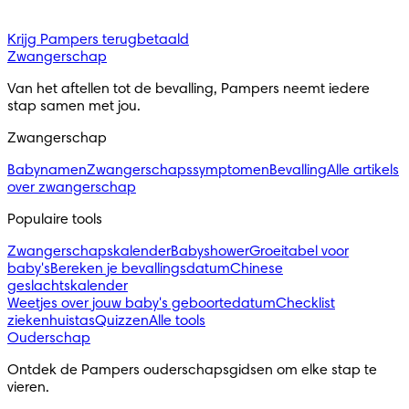
Krijg Pampers terugbetaald
Zwangerschap
Van het aftellen tot de bevalling, Pampers neemt iedere 
stap samen met jou.
Zwangerschap
Babynamen
Zwangerschapssymptomen
Bevalling
Alle artikels
over zwangerschap
Populaire tools
Zwangerschapskalender
Babyshower
Groeitabel voor
baby's
Bereken je bevallingsdatum
Chinese
geslachtskalender
Weetjes over jouw baby's geboortedatum
Checklist
ziekenhuistas
Quizzen
Alle tools
Ouderschap
Ontdek de Pampers ouderschapsgidsen om elke stap te 
vieren.