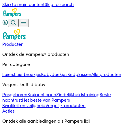
Skip to main content
Skip to search
Producten
Ontdek de Pampers® producten
Per categorie
Luiers
Luierbroekjes
Babydoekjes
Bedplassen
Alle producten
Volgens leeftijd baby
Pasgeboren
Kruipen
Lopen
Zindelijkheidstraining
Beste
nachtrust
Het beste van Pampers
Kwaliteit en veiligheid
Vergelijk producten
Acties
Ontdek alle aanbiedingen als Pampers lid!