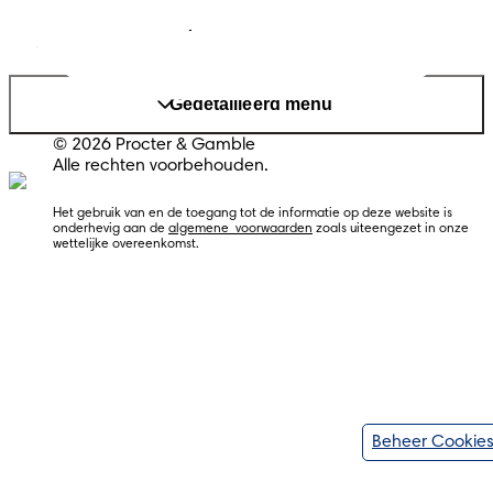
Website PG
Land/regio wijzigen
Mijn Gegevens
Gedetailleerd menu
© 2026 Procter & Gamble
Alle rechten voorbehouden.
Het gebruik van en de toegang tot de informatie op deze website is 
onderhevig aan de 
algemene  voorwaarden
 zoals uiteengezet in onze 
Beheer Cookie