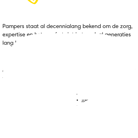
Pampers staat al decennialang bekend om de zorg, 
expertise en het comfort dat het merk al generaties 
lang biedt aan gezinnen in elke belangrijke fase.
ONZE HULPMIDDELEN VOOR
JOUW ZWANGERSCHAP
Luiers
Contact met ons opnemen
Babydoekjes
Jobs
Algemene voorwaarden
Toegankelijkheidsverklaring
Privacy
Cookies
Sitemap