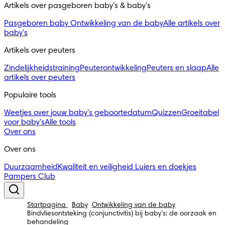
Artikels over pasgeboren baby's & baby's 
Pasgeboren baby
Ontwikkeling van de baby
Alle artikels over
baby's
Artikels over peuters
Zindelijkheidstraining
Peuterontwikkeling
Peuters en slaap
Alle
artikels over peuters
Populaire tools
Weetjes over jouw baby's geboortedatum
Quizzen
Groeitabel
voor baby's
Alle tools
Over ons
Over ons
Duurzaamheid
Kwaliteit en veiligheid
Luiers en doekjes
Pampers Club
Startpagina
Baby
Ontwikkeling van de baby
Bindvliesontsteking (conjunctivitis) bij baby’s: de oorzaak en
behandeling