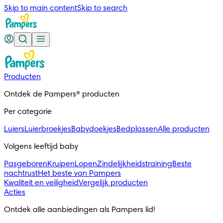
Skip to main content
Skip to search
Producten
Ontdek de Pampers® producten
Per categorie
Luiers
Luierbroekjes
Babydoekjes
Bedplassen
Alle producten
Volgens leeftijd baby
Pasgeboren
Kruipen
Lopen
Zindelijkheidstraining
Beste
nachtrust
Het beste van Pampers
Kwaliteit en veiligheid
Vergelijk producten
Acties
Ontdek alle aanbiedingen als Pampers lid!