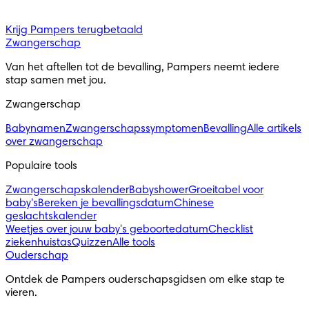
Krijg Pampers terugbetaald
Zwangerschap
Van het aftellen tot de bevalling, Pampers neemt iedere 
stap samen met jou.
Zwangerschap
Babynamen
Zwangerschapssymptomen
Bevalling
Alle artikels
over zwangerschap
Populaire tools
Zwangerschapskalender
Babyshower
Groeitabel voor
baby's
Bereken je bevallingsdatum
Chinese
geslachtskalender
Weetjes over jouw baby's geboortedatum
Checklist
ziekenhuistas
Quizzen
Alle tools
Ouderschap
Ontdek de Pampers ouderschapsgidsen om elke stap te 
vieren.