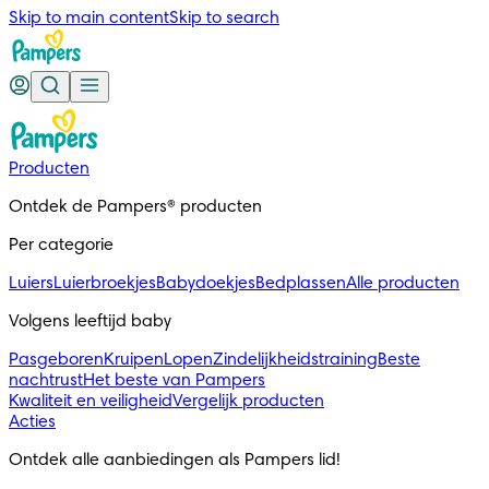
Skip to main content
Skip to search
Producten
Ontdek de Pampers® producten
Per categorie
Luiers
Luierbroekjes
Babydoekjes
Bedplassen
Alle producten
Volgens leeftijd baby
Pasgeboren
Kruipen
Lopen
Zindelijkheidstraining
Beste
nachtrust
Het beste van Pampers
Kwaliteit en veiligheid
Vergelijk producten
Acties
Ontdek alle aanbiedingen als Pampers lid!