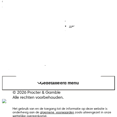
ONZE HULPMIDDELEN VOOR
JOUW ZWANGERSCHAP
Luiers
Contact met ons opnemen
Babydoekjes
Jobs
Algemene voorwaarden
Toegankelijkheidsverklaring
Privacy
Cookies
Sitemap
Website PG
Land/regio wijzigen
Mijn Gegevens
Gedetailleerd menu
© 2026 Procter & Gamble
Alle rechten voorbehouden.
Het gebruik van en de toegang tot de informatie op deze website is 
onderhevig aan de 
algemene  voorwaarden
 zoals uiteengezet in onze 