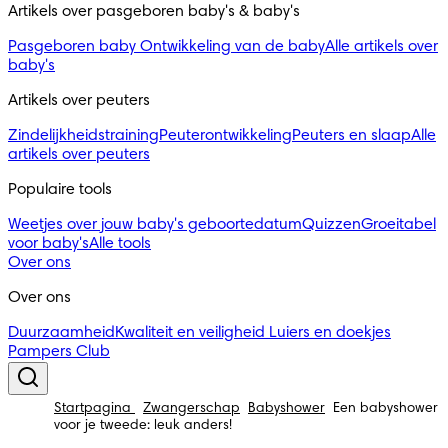
Artikels over pasgeboren baby's & baby's 
Pasgeboren baby
Ontwikkeling van de baby
Alle artikels over
baby's
Artikels over peuters
Zindelijkheidstraining
Peuterontwikkeling
Peuters en slaap
Alle
artikels over peuters
Populaire tools
Weetjes over jouw baby's geboortedatum
Quizzen
Groeitabel
voor baby's
Alle tools
Over ons
Over ons
Duurzaamheid
Kwaliteit en veiligheid
Luiers en doekjes
Pampers Club
Startpagina
Zwangerschap
Babyshower
Een babyshower
voor je tweede: leuk anders!