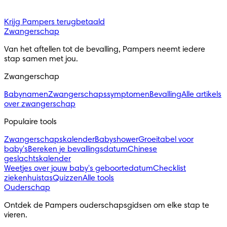
Krijg Pampers terugbetaald
Zwangerschap
Van het aftellen tot de bevalling, Pampers neemt iedere 
stap samen met jou.
Zwangerschap
Babynamen
Zwangerschapssymptomen
Bevalling
Alle artikels
over zwangerschap
Populaire tools
Zwangerschapskalender
Babyshower
Groeitabel voor
baby's
Bereken je bevallingsdatum
Chinese
geslachtskalender
Weetjes over jouw baby's geboortedatum
Checklist
ziekenhuistas
Quizzen
Alle tools
Ouderschap
Ontdek de Pampers ouderschapsgidsen om elke stap te 
vieren.