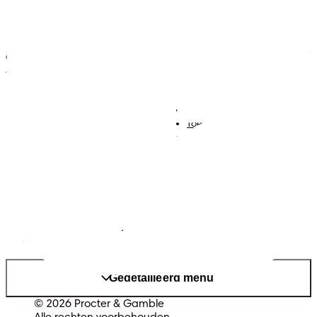
ONZE HULPMIDDELEN VOOR
JOUW ZWANGERSCHAP
Luiers
Contact met ons opnemen
Babydoekjes
Jobs
Algemene voorwaarden
Toegankelijkheidsverklaring
Privacy
Cookies
Sitemap
Website PG
Land/regio wijzigen
Mijn Gegevens
Gedetailleerd menu
© 2026 Procter & Gamble