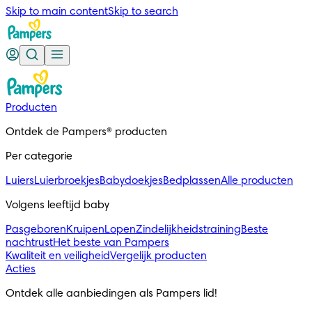
Skip to main content
Skip to search
Producten
Ontdek de Pampers® producten
Per categorie
Luiers
Luierbroekjes
Babydoekjes
Bedplassen
Alle producten
Volgens leeftijd baby
Pasgeboren
Kruipen
Lopen
Zindelijkheidstraining
Beste
nachtrust
Het beste van Pampers
Kwaliteit en veiligheid
Vergelijk producten
Acties
Ontdek alle aanbiedingen als Pampers lid!