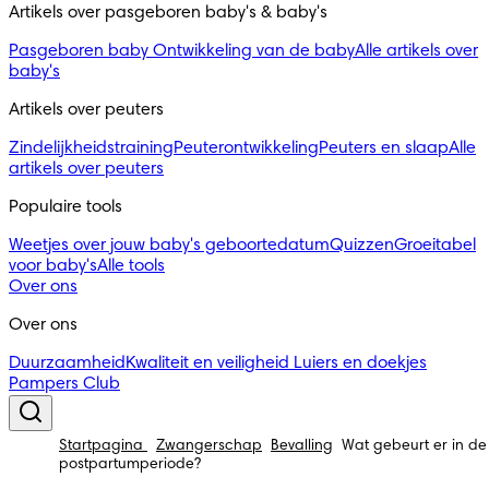
Artikels over pasgeboren baby's & baby's 
Pasgeboren baby
Ontwikkeling van de baby
Alle artikels over
baby's
Artikels over peuters
Zindelijkheidstraining
Peuterontwikkeling
Peuters en slaap
Alle
artikels over peuters
Populaire tools
Weetjes over jouw baby's geboortedatum
Quizzen
Groeitabel
voor baby's
Alle tools
Over ons
Over ons
Duurzaamheid
Kwaliteit en veiligheid
Luiers en doekjes
Pampers Club
Startpagina
Zwangerschap
Bevalling
Wat gebeurt er in de
postpartumperiode?