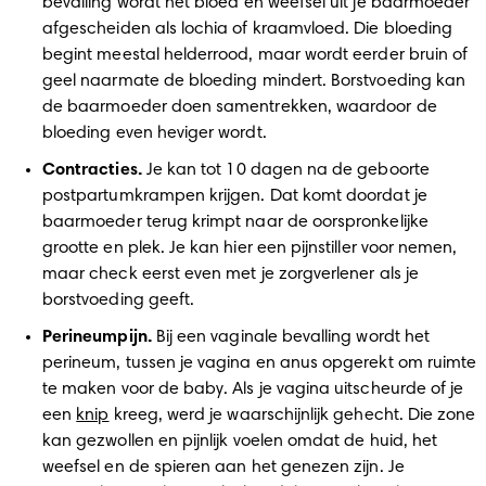
bevalling wordt het bloed en weefsel uit je baarmoeder 
afgescheiden als lochia of kraamvloed. Die bloeding 
begint meestal helderrood, maar wordt eerder bruin of 
geel naarmate de bloeding mindert. Borstvoeding kan 
de baarmoeder doen samentrekken, waardoor de 
bloeding even heviger wordt. 
Contracties. 
Je kan tot 10 dagen na de geboorte 
postpartumkrampen krijgen. Dat komt doordat je 
baarmoeder terug krimpt naar de oorspronkelijke 
grootte en plek. Je kan hier een pijnstiller voor nemen, 
maar check eerst even met je zorgverlener als je 
borstvoeding geeft. 
Perineumpijn. 
Bij een vaginale bevalling wordt het 
perineum, tussen je vagina en anus opgerekt om ruimte 
te maken voor de baby. Als je vagina uitscheurde of je 
een 
knip
 kreeg, werd je waarschijnlijk gehecht. Die zone 
kan gezwollen en pijnlijk voelen omdat de huid, het 
weefsel en de spieren aan het genezen zijn. Je 