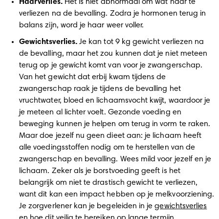
Haarverlies. 
Het is niet abnormaal om wat haar te 
verliezen na de bevalling. Zodra je hormonen terug in 
balans zijn, word je haar weer voller.  
Gewichtsverlies. 
Je kan tot 9 kg gewicht verliezen na 
de bevalling, maar het zou kunnen dat je niet meteen 
terug op je gewicht komt van voor je zwangerschap. 
Van het gewicht dat erbij kwam tijdens de 
zwangerschap raak je tijdens de bevalling het 
vruchtwater, bloed en lichaamsvocht kwijt, waardoor je 
je meteen al lichter voelt. Gezonde voeding en 
beweging kunnen je helpen om terug in vorm te raken. 
Maar doe jezelf nu geen dieet aan: je lichaam heeft 
alle voedingsstoffen nodig om te herstellen van de 
zwangerschap en bevalling. Wees mild voor jezelf en je 
lichaam. Zeker als je borstvoeding geeft is het 
belangrijk om niet te drastisch gewicht te verliezen, 
want dit kan een impact hebben op je melkvoorziening. 
Je zorgverlener kan je begeleiden in je 
gewichtsverlies
en hoe dit veilig te bereiken op lange termijn. 