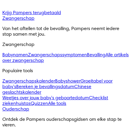
Krijg Pampers terugbetaald
Zwangerschap
Van het aftellen tot de bevalling, Pampers neemt iedere 
stap samen met jou.
Zwangerschap
Babynamen
Zwangerschapssymptomen
Bevalling
Alle artikels
over zwangerschap
Populaire tools
Zwangerschapskalender
Babyshower
Groeitabel voor
baby's
Bereken je bevallingsdatum
Chinese
geslachtskalender
Weetjes over jouw baby's geboortedatum
Checklist
ziekenhuistas
Quizzen
Alle tools
Ouderschap
Ontdek de Pampers ouderschapsgidsen om elke stap te 
vieren.