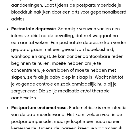
aandoeningen. Laat tijdens de postpartumperiode je 
bloeddruk nakijken door een arts voor gepersonaliseerd 
advies. 
Postnatale depressie.
 Sommige vrouwen voelen een 
intens verdriet na de bevalling, dat niet weggaat na 
een aantal weken. Een postnatale depressie kan verder 
gepaard gaan met een gevoel van hopeloosheid, 
wanhoop en angst. Je kan zonder aantoonbare reden 
beginnen te huilen, moeite hebben om je te 
concentreren, je overslapen of moeite hebben met 
slapen, zelfs als je baby diep in slaap is. Wacht niet tot 
je volgende controle en zoek onmiddellijk hulp bij je 
zorgverlener. Die zal je medicatie en/of therapie 
aanbevelen. 
Postpartum endometriose.
 Endometriose is een infectie 
van de baarmoederwand. Het komt zelden voor in de 
postpartumperiode, maar je loopt meer risico na een 
keizersnede. Tijdens de ingreep kreeg je waarschijnlijk 