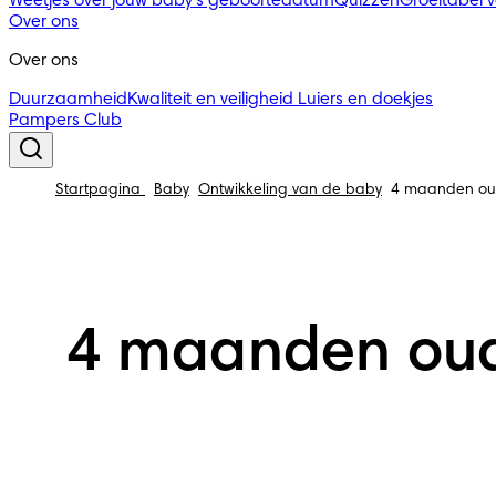
Weetjes over jouw baby's geboortedatum
Quizzen
Groeitabel 
Over ons
Over ons
Duurzaamheid
Kwaliteit en veiligheid
Luiers en doekjes
Pampers Club
Startpagina
Baby
Ontwikkeling van de baby
4 maanden oude
4 maanden oude