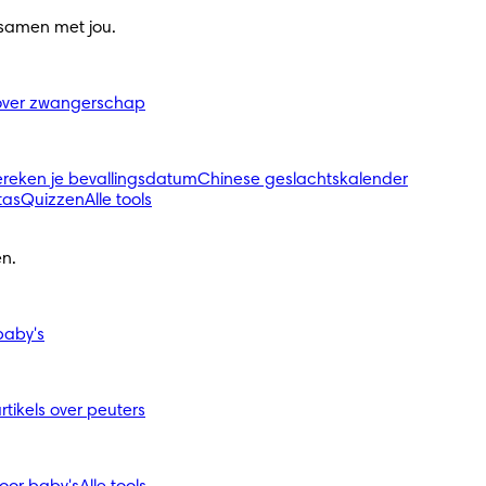
 samen met jou.
s over zwangerschap
ereken je bevallingsdatum
Chinese geslachtskalender
tas
Quizzen
Alle tools
n.
 baby's
artikels over peuters