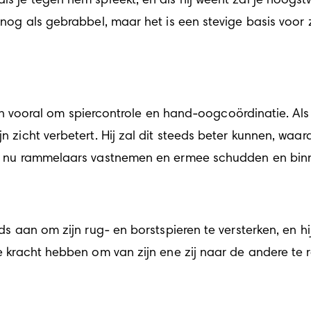
ls je tegen hem spreekt, en als hij weent zal je hoogstwa
al nog als gebrabbel, maar het is een stevige basis voor
oral om spiercontrole en hand-oogcoördinatie. Als je
jn zicht verbetert. Hij zal dit steeds beter kunnen, waa
kan nu rammelaars vastnemen en ermee schudden en binne
eeds aan om zijn rug- en borstspieren te versterken, en h
de kracht hebben om van zijn ene zij naar de andere te r