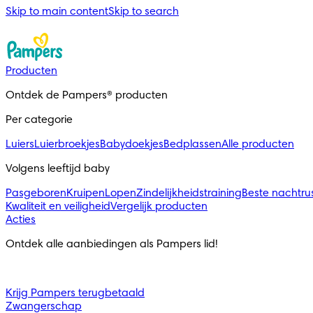
Skip to main content
Skip to search
Producten
Ontdek de Pampers® producten
Per categorie
Luiers
Luierbroekjes
Babydoekjes
Bedplassen
Alle producten
Volgens leeftijd baby
Pasgeboren
Kruipen
Lopen
Zindelijkheidstraining
Beste nachtru
Kwaliteit en veiligheid
Vergelijk producten
Acties
Ontdek alle aanbiedingen als Pampers lid!
Krijg Pampers terugbetaald
Zwangerschap