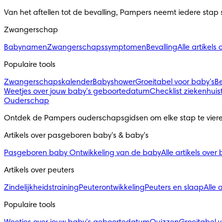
Van het aftellen tot de bevalling, Pampers neemt iedere stap
Zwangerschap
Babynamen
Zwangerschapssymptomen
Bevalling
Alle artikel
Populaire tools
Zwangerschapskalender
Babyshower
Groeitabel voor baby's
B
Weetjes over jouw baby's geboortedatum
Checklist ziekenhuis
Ouderschap
Ontdek de Pampers ouderschapsgidsen om elke stap te viere
Artikels over pasgeboren baby's & baby's 
Pasgeboren baby
Ontwikkeling van de baby
Alle artikels over
Artikels over peuters
Zindelijkheidstraining
Peuterontwikkeling
Peuters en slaap
Alle 
Populaire tools