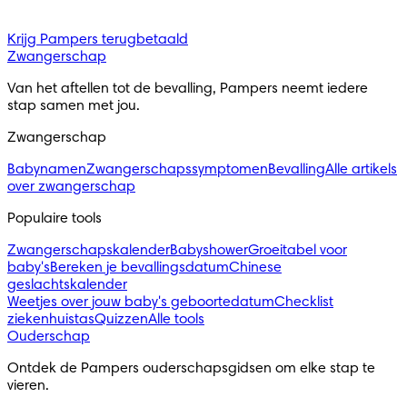
Krijg Pampers terugbetaald
Zwangerschap
Van het aftellen tot de bevalling, Pampers neemt iedere 
stap samen met jou.
Zwangerschap
Babynamen
Zwangerschapssymptomen
Bevalling
Alle artikels
over zwangerschap
Populaire tools
Zwangerschapskalender
Babyshower
Groeitabel voor
baby's
Bereken je bevallingsdatum
Chinese
geslachtskalender
Weetjes over jouw baby's geboortedatum
Checklist
ziekenhuistas
Quizzen
Alle tools
Ouderschap
Ontdek de Pampers ouderschapsgidsen om elke stap te 
vieren.