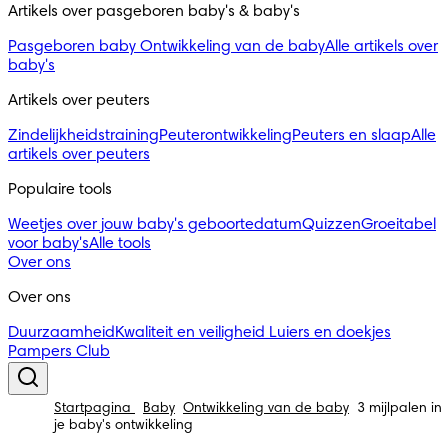
Artikels over pasgeboren baby's & baby's 
Pasgeboren baby
Ontwikkeling van de baby
Alle artikels over
baby's
Artikels over peuters
Zindelijkheidstraining
Peuterontwikkeling
Peuters en slaap
Alle
artikels over peuters
Populaire tools
Weetjes over jouw baby's geboortedatum
Quizzen
Groeitabel
voor baby's
Alle tools
Over ons
Over ons
Duurzaamheid
Kwaliteit en veiligheid
Luiers en doekjes
Pampers Club
Startpagina
Baby
Ontwikkeling van de baby
3 mijlpalen in
je baby's ontwikkeling