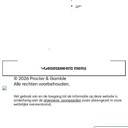
Algemene voorwaarden
Toegankelijkheidsverklaring
Privacy
Cookies
Sitemap
Website PG
Land/regio wijzigen
Mijn Gegevens
Gedetailleerd menu
© 2026 Procter & Gamble
Alle rechten voorbehouden.
Het gebruik van en de toegang tot de informatie op deze website is 
onderhevig aan de 
algemene  voorwaarden
 zoals uiteengezet in onze 