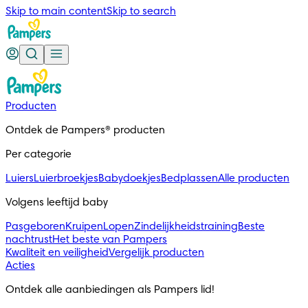
Skip to main content
Skip to search
Producten
Ontdek de Pampers® producten
Per categorie
Luiers
Luierbroekjes
Babydoekjes
Bedplassen
Alle producten
Volgens leeftijd baby
Pasgeboren
Kruipen
Lopen
Zindelijkheidstraining
Beste
nachtrust
Het beste van Pampers
Kwaliteit en veiligheid
Vergelijk producten
Acties
Ontdek alle aanbiedingen als Pampers lid!