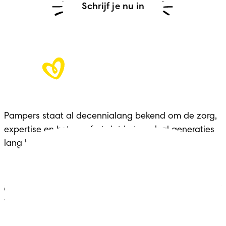
Schrijf je nu in
Pampers staat al decennialang bekend om de zorg, 
expertise en het comfort dat het merk al generaties 
lang biedt aan gezinnen in elke belangrijke fase.
ONZE HULPMIDDELEN VOOR
JOUW ZWANGERSCHAP
Luiers
Contact met ons opnemen
Babydoekjes
Jobs