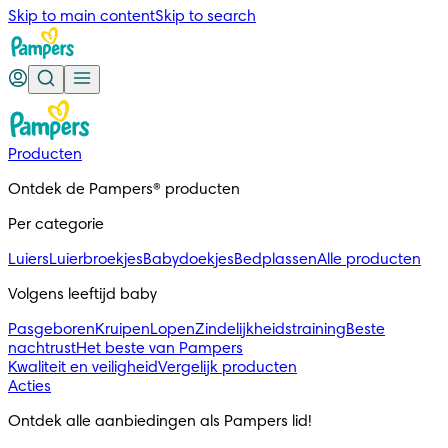
Skip to main content
Skip to search
Producten
Ontdek de Pampers® producten
Per categorie
Luiers
Luierbroekjes
Babydoekjes
Bedplassen
Alle producten
Volgens leeftijd baby
Pasgeboren
Kruipen
Lopen
Zindelijkheidstraining
Beste
nachtrust
Het beste van Pampers
Kwaliteit en veiligheid
Vergelijk producten
Acties
Ontdek alle aanbiedingen als Pampers lid!