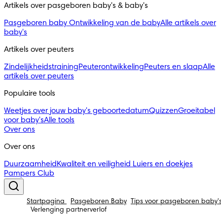
Artikels over pasgeboren baby's & baby's 
Pasgeboren baby
Ontwikkeling van de baby
Alle artikels over
baby's
Artikels over peuters
Zindelijkheidstraining
Peuterontwikkeling
Peuters en slaap
Alle
artikels over peuters
Populaire tools
Weetjes over jouw baby's geboortedatum
Quizzen
Groeitabel
voor baby's
Alle tools
Over ons
Over ons
Duurzaamheid
Kwaliteit en veiligheid
Luiers en doekjes
Pampers Club
Startpagina
Pasgeboren Baby
Tips voor pasgeboren baby'
Verlenging partnerverlof