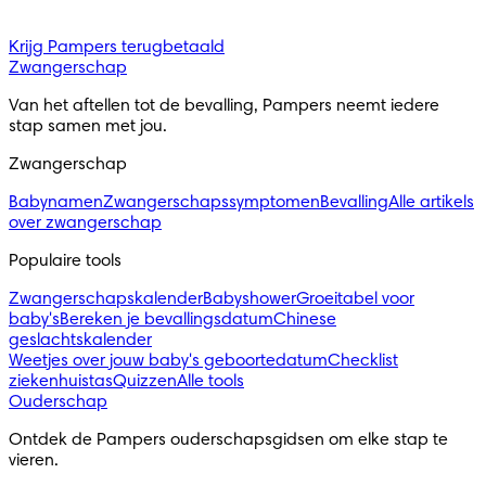
Krijg Pampers terugbetaald
Zwangerschap
Van het aftellen tot de bevalling, Pampers neemt iedere 
stap samen met jou.
Zwangerschap
Babynamen
Zwangerschapssymptomen
Bevalling
Alle artikels
over zwangerschap
Populaire tools
Zwangerschapskalender
Babyshower
Groeitabel voor
baby's
Bereken je bevallingsdatum
Chinese
geslachtskalender
Weetjes over jouw baby's geboortedatum
Checklist
ziekenhuistas
Quizzen
Alle tools
Ouderschap
Ontdek de Pampers ouderschapsgidsen om elke stap te 
vieren.