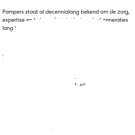
Pampers staat al decennialang bekend om de zorg, 
expertise en het comfort dat het merk al generaties 
lang biedt aan gezinnen in elke belangrijke fase.
ONZE HULPMIDDELEN VOOR
JOUW ZWANGERSCHAP
Luiers
Contact met ons opnemen
Babydoekjes
Jobs
Algemene voorwaarden
Toegankelijkheidsverklaring
Privacy
Cookies
Sitemap
Website PG
Land/regio wijzigen
Mijn Gegevens