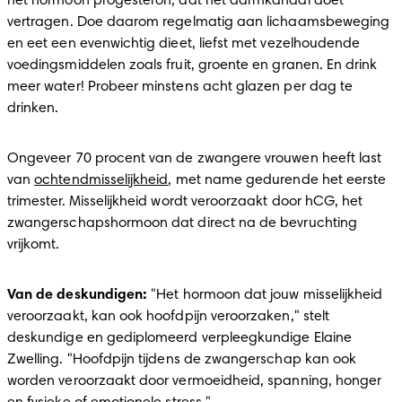
het hormoon progesteron, dat het darmkanaal doet 
vertragen. Doe daarom regelmatig aan lichaamsbeweging 
en eet een evenwichtig dieet, liefst met vezelhoudende 
voedingsmiddelen zoals fruit, groente en granen. En drink 
meer water! Probeer minstens acht glazen per dag te 
drinken.
Ongeveer 70 procent van de zwangere vrouwen heeft last 
van 
ochtendmisselijkheid
, met name gedurende het eerste 
trimester. Misselijkheid wordt veroorzaakt door hCG, het 
zwangerschapshormoon dat direct na de bevruchting 
vrijkomt.
Van de deskundigen:
 "Het hormoon dat jouw misselijkheid 
veroorzaakt, kan ook hoofdpijn veroorzaken," stelt 
deskundige en gediplomeerd verpleegkundige Elaine 
Zwelling. "Hoofdpijn tijdens de zwangerschap kan ook 
worden veroorzaakt door vermoeidheid, spanning, honger 