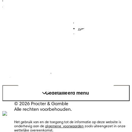
ONZE HULPMIDDELEN VOOR
JOUW ZWANGERSCHAP
Luiers
Contact met ons opnemen
Babydoekjes
Jobs
Algemene voorwaarden
Toegankelijkheidsverklaring
Privacy
Cookies
Sitemap
Website PG
Land/regio wijzigen
Mijn Gegevens
Gedetailleerd menu
© 2026 Procter & Gamble
Alle rechten voorbehouden.
Het gebruik van en de toegang tot de informatie op deze website is 
onderhevig aan de 
algemene  voorwaarden
 zoals uiteengezet in onze 