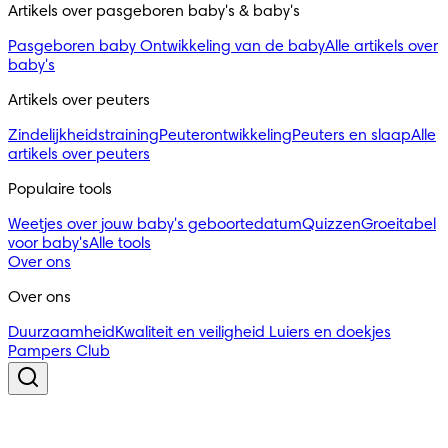
Artikels over pasgeboren baby's & baby's 
Pasgeboren baby
Ontwikkeling van de baby
Alle artikels over
baby's
Artikels over peuters
Zindelijkheidstraining
Peuterontwikkeling
Peuters en slaap
Alle
artikels over peuters
Populaire tools
Weetjes over jouw baby's geboortedatum
Quizzen
Groeitabel
voor baby's
Alle tools
Over ons
Over ons
Duurzaamheid
Kwaliteit en veiligheid
Luiers en doekjes
Pampers Club