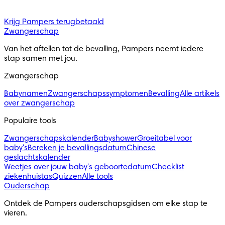
Krijg Pampers terugbetaald
Zwangerschap
Van het aftellen tot de bevalling, Pampers neemt iedere 
stap samen met jou.
Zwangerschap
Babynamen
Zwangerschapssymptomen
Bevalling
Alle artikels
over zwangerschap
Populaire tools
Zwangerschapskalender
Babyshower
Groeitabel voor
baby's
Bereken je bevallingsdatum
Chinese
geslachtskalender
Weetjes over jouw baby's geboortedatum
Checklist
ziekenhuistas
Quizzen
Alle tools
Ouderschap
Ontdek de Pampers ouderschapsgidsen om elke stap te 
vieren.