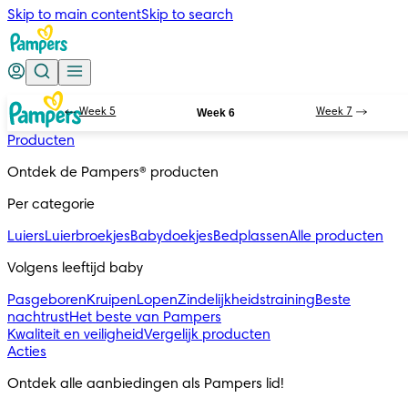
Skip to main content
Skip to search
Week 5
Week 6
Week 7
Producten
Ontdek de Pampers® producten
Per categorie
Luiers
Luierbroekjes
Babydoekjes
Bedplassen
Alle producten
Volgens leeftijd baby
Pasgeboren
Kruipen
Lopen
Zindelijkheidstraining
Beste
nachtrust
Het beste van Pampers
Kwaliteit en veiligheid
Vergelijk producten
Acties
Ontdek alle aanbiedingen als Pampers lid!